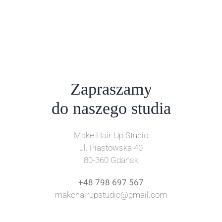
Zapraszamy
do naszego studia
Make Hair Up Studio
ul. Piastowska 40
80-360 Gdańsk
+48 798 697 567
makehairupstudio@gmail.com